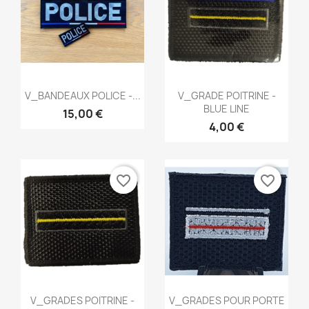
Aperçu rapide
Aperçu rapide


V_BANDEAUX POLICE -...
V_GRADE POITRINE -
BLUE LINE
15,00 €
4,00 €
favorite_border
favorite_border
Aperçu rapide
Aperçu rapide


V_GRADES POITRINE -
V_GRADES POUR PORTE