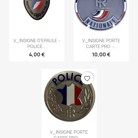
Aperçu rapide
Aperçu rapide


V_INSIGNE D'EPAULE -
V_INSIGNE PORTE
POLICE...
CARTE PRO -...
4,00 €
10,00 €
favorite_border
Aperçu rapide

V_INSIGNE PORTE
CARTE PRO -...