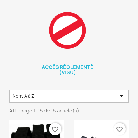
ACCÈS RÉGLEMENTÉ
(VISU)

Nom, A à Z
Affichage 1-15 de 15 article(s)
favorite_border
favorite_border