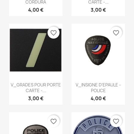
CORDURA
CARTE -...
4,00 €
3,00 €
favorite_border
favorite_border
Aperçu rapide
Aperçu rapide


V_GRADES POUR PORTE
V_INSIGNE D'EPAULE -
CARTE -...
POLICE
3,00 €
4,00 €
favorite_border
favorite_border