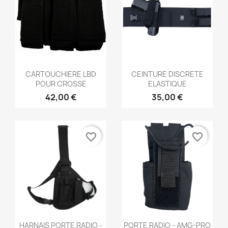
Aperçu rapide
Aperçu rapide


CARTOUCHIERE LBD
CEINTURE DISCRETE
POUR CROSSE
ELASTIQUE
42,00 €
35,00 €
favorite_border
favorite_border
Aperçu rapide
Aperçu rapide


HARNAIS PORTE RADIO -
PORTE RADIO - AMG-PRO