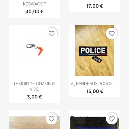
KESWACOP
17,00 €
30,00 €
favorite_border
favorite_border
Aperçu rapide
Aperçu rapide


TEMOIN DE CHAMBRE
V_BANDEAUX POLICE -...
VIDE
15,00 €
3,00 €
favorite_border
favorite_border