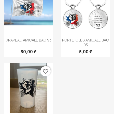
Aperçu rapide
Aperçu rapide


DRAPEAU AMICALE BAC 93
PORTE-CLÉS AMICALE BAC
-...
93
30,00 €
5,00 €
favorite_border