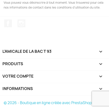
Vous pouvez vous désinscrire à tout moment. Vous trouverez pour cela
nos informations de contact dans les conditions d'utilisation du site.
Facebook
Instagram
L'AMICALE DE LA BAC T 93

PRODUITS

VOTRE COMPTE

INFORMATIONS
keyboard_arrow_down
© 2026 - Boutique en ligne créée avec PrestaShop™